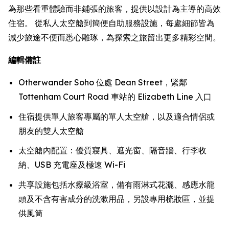
為那些看重體驗而非鋪張的旅客，提供以設計為主導的高效
住宿。 從私人太空艙到簡便自助服務設施，每處細節皆為
減少旅途不便而悉心雕琢，為探索之旅留出更多精彩空間。
編輯備註
Otherwander Soho 位處 Dean Street，緊鄰
Tottenham Court Road 車站的 Elizabeth Line 入口
住宿提供單人旅客專屬的單人太空艙，以及適合情侶或
朋友的雙人太空艙
太空艙內配置：優質寢具、遮光窗、隔音牆、行李收
納、USB 充電座及極速 Wi-Fi
共享設施包括水療級浴室，備有雨淋式花灑、感應水龍
頭及不含有害成分的洗漱用品，另設專用梳妝區，並提
供風筒