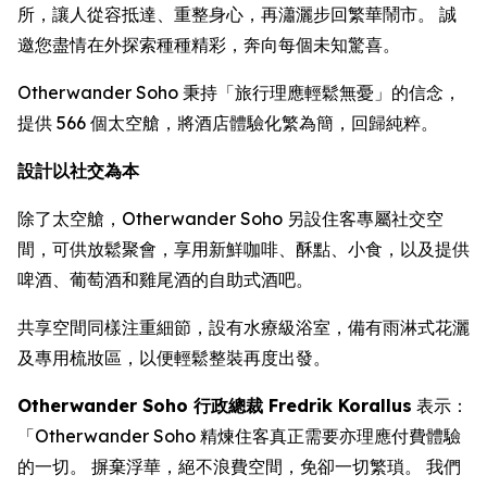
所，讓人從容抵達、重整身心，再瀟灑步回繁華鬧市。 誠
邀您盡情在外探索種種精彩，奔向每個未知驚喜。
Otherwander Soho 秉持「旅行理應輕鬆無憂」的信念，
提供 566 個太空艙，將酒店體驗化繁為簡，回歸純粹。
設計以社交為本
除了太空艙，Otherwander Soho 另設住客專屬社交空
間，可供放鬆聚會，享用新鮮咖啡、酥點、小食，以及提供
啤酒、葡萄酒和雞尾酒的自助式酒吧。
共享空間同樣注重細節，設有水療級浴室，備有雨淋式花灑
及專用梳妝區，以便輕鬆整裝再度出發。
Otherwander Soho 行政總裁 Fredrik Korallus
表示：
「Otherwander Soho 精煉住客真正需要亦理應付費體驗
的一切。 摒棄浮華，絕不浪費空間，免卻一切繁瑣。 我們