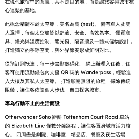
在現代旅宿中的意義，其不是目的地，而是讓旅客與城市核
心連繫的基地。
此概念精髓在於太空艙，美名為窩 (nest)。 備有單人及雙
人選擇，每個太空艙皆以舒適、安全、高效為本。 優質寢
具、燈光與溫度控制、遮光窗、隔音牆及一體式儲物設計，
打造獨立的寧靜空間，與外界節奏形成鮮明對比。
從預訂到抵達，每一步盡顯數碼化。 網上辦理入住後，住
客可使用流動錢包內支援 QR 碼的 Wanderpass，輕鬆進
入大樓及其私人太空艙。 打造順暢無阻的旅程，掃除傳統
阻礙，讓住客依隨個人步伐，自由探索城市。
專為行動不止的生活而設
Otherwander Soho 距離 Tottenham Court Road 車站
的 Elizabeth Line 僅數分鐘路程，讓住客置身城市活力核
心。 四周盡是劇院、咖啡室、精品店、餐廳及夜生活場