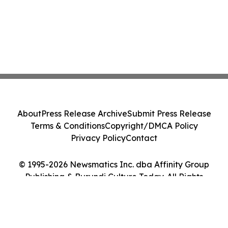
About
Press Release Archive
Submit Press Release
Terms & Conditions
Copyright/DMCA Policy
Privacy Policy
Contact
© 1995-2026 Newsmatics Inc. dba Affinity Group
Publishing & Burundi Culture Today. All Rights
Reserved.
Cookie Settings / Your Privacy Choices