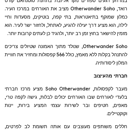
במרחק רגעים ספורים מקו אליזבת בתחנת
טוטנהאם
קורט
רואד
,
Otherwander Soho
מציב את האורחים במרכז העיר.
כמלון שמוקף בתיאטראות, בתי קפה, בוטיקים, מסעדות וחיי
לילה, הוא מציע דרך יעילה להגיע, לאתחל, ולחזור ישר לעיר. הוא
מזמין להישאר בחוץ זמן רב יותר, ולהגיד כן לעתים קרובות יותר.
Otherwander Soho
, שנולד מתוך האמונה שטיולים צריכים
להתנהל בקלות ללא מאמץ, כולל 566 קפסולות ומחזיר את חוויית
המלון ליסודותיה.
חברתי מהעיצוב
מעבר לקפסולות,
Otherwander
Soho
מציע מרכז חברתי
בלעדי לאורחים שבו האורחים יכולים לבלות, גישה לקפה טרי,
מאפים, חטיפים ובר לשירות עצמי המציע בירות, יינות
וקוקטיילים.
חללים משותפים מעוצבים עם אותה תשומת לב לפרטים,