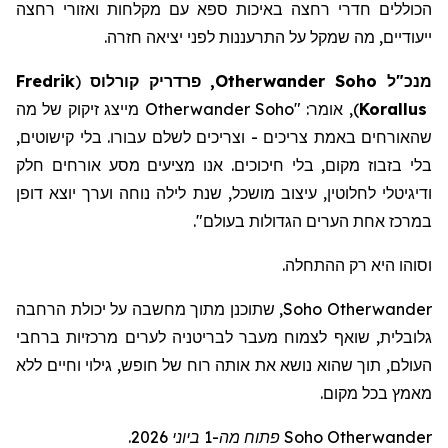
הכוללים חדרי רחצה באיכות ספא
עם
מקלחות
ואזורי
רחצה
ייעודיים
,
מה
שמקל
על
התרעננות
לפני
יציאה
חזרה
.
מנכ"ל
Soho
Otherwander
, פרדריק
קורלוס
(
Fredrik
Korallus
)
, אומר: "
Otherwander Soho
מייצג זיקוק של מה
שהאורחים באמת צריכים - וצריכים לשלם עבורו. בלי קישוטים,
בלי בזבוז מקום, בלי חיכוכים. אנו מציעים מסע אורחים חלק
ודיגיטלי לחלוטין, עיצוב מושכל, שנת לילה נוחה וערך יוצא דופן
במרכז אחת הערים הגדולות בעולם
".
וסוהו היא רק ההתחלה.
Otherwander
Soho
, שתוכנ
ן
מתוך מחשבה על יכולת הרחבה
גלובלית, שוא
ף
לצמוח מעבר לבריטניה לערים מרכזיות ברחבי
העולם, תוך שה
וא
נושא את אותה רוח של חופש, גילוי וחיים ללא
מאמץ בכל מקום.
Otherwander
Soho
פתוח מה-1 ביוני 2026.