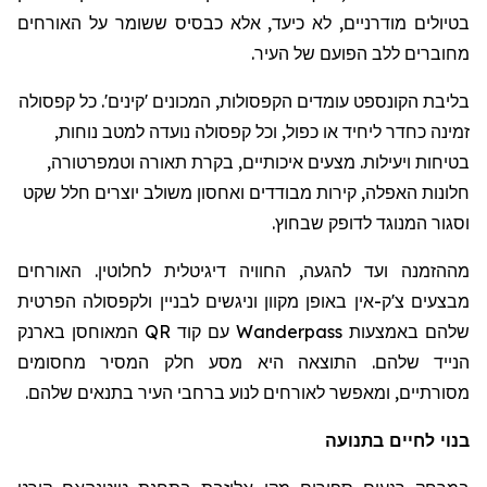
בטיולים מודרניים, לא כיעד, אלא כבסיס ששומר על האורחים
מחוברים ללב הפועם של העיר.
בליבת הקונספט עומדים הקפסולות, המכונים 'קינים'. כל קפסולה
זמינה כחדר ליחיד או כפול, וכל קפסולה נועדה למטב נוחות,
בטיחות ויעילות. מצעים איכותיים, בקרת תאורה וטמפרטורה,
חלונות האפלה, קירות מבודדים ואחסון משולב יוצרים חלל שקט
וסגור המנוגד לדופק שבחוץ.
מההזמנה ועד להגעה, החוויה דיגיטלית לחלוטין. האורחים
מבצעים צ'ק-אין באופן מקוון וניגשים לבניין ולקפסולה הפרטית
שלהם באמצעות
Wanderpass
עם קוד
QR
המאוחסן בארנק
הנייד שלהם. התוצאה היא מסע חלק המסיר מחסומים
מסורתיים, ומאפשר לאורחים לנוע ברחבי העיר בתנאים שלהם.
בנוי לחיים בתנועה