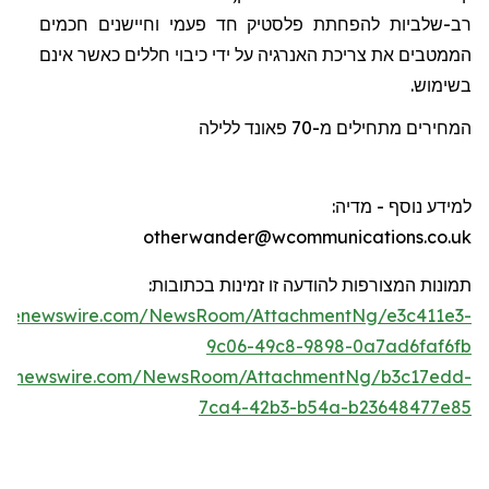
רב-שלביות להפחתת פלסטיק חד פעמי וחיישנים חכמים
הממטבים את צריכת האנרגיה על ידי כיבוי חללים כאשר אינם
בשימוש.
המחירים מתחילים מ-70
פאונד
ללילה
למידע נוסף - מדיה
:
otherwander@wcommunications.co.uk
תמונות המצורפות להודעה זו זמינות בכתוב
ו
ת:
lobenewswire.com/NewsRoom/AttachmentNg/e3c411e3-
9c06-49c8-9898-0a7ad6faf6fb
obenewswire.com/NewsRoom/AttachmentNg/b3c17edd-
7ca4-42b3-b54a-b23648477e85