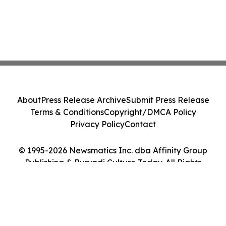
About
Press Release Archive
Submit Press Release
Terms & Conditions
Copyright/DMCA Policy
Privacy Policy
Contact
© 1995-2026 Newsmatics Inc. dba Affinity Group
Publishing & Burundi Culture Today. All Rights
Reserved.
Cookie Settings / Your Privacy Choices