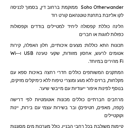
Otherwander
Soho
ממוקמת ברחוב דין, בסמוך לכניסה
לקו אליזבת בתחנת
טוטנהאם
קורט רוד
הלינה כוללת
קפסולה
ל
יחיד למטיילים בודדים וקפסולות
כפולות לזוגות או חברים
תכונות התא כוללות: מצעים איכותיים, חלון האפלה, קירות
אטומים לרעש, אחסון מזוודות, שקעי טעינה
USB
ו-
Wi-
Fi
מהיר
ים
במיוחד.
המתקנים המשותפים כוללים חדרי רחצה באיכות ספא
עם
מקלחות
,
ברזים
ללא
מגע
ומוצרי
טיפוח
ללא
כימיקלים מזיקים
,
בנוסף
לפינות
איפור
ייעודיות
עם
מייבשי
שיער
.
מרחבים חברתיים כוללים מכונות אוטומטיות לפי דרישה
(קפה, מאפים, חטיפים) ובר בשירות עצמי עם בירות, יינות
וקוקטיילים
קיימות משולבת בכל רחבי הבניין, כולל מערכות מים מסוננות