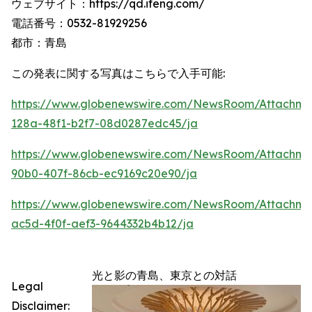
ウェブサイト：https://qd.ifeng.com/
電話番号：0532-81929256
都市：青島
この発表に関する写真はこちらで入手可能:
https://www.globenewswire.com/NewsRoom/Attachme
128a-48f1-b2f7-08d0287edc45/ja
https://www.globenewswire.com/NewsRoom/Attachme
90b0-407f-86cb-ec9169c20e90/ja
https://www.globenewswire.com/NewsRoom/Attachm
ac5d-4f0f-aef3-9644332b4b12/ja
光と影の青島、東京との対話
Legal
Disclaimer: