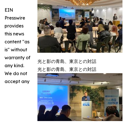
EIN
Presswire
provides
this news
content "as
is" without
warranty of
光と影の青島、東京との対話
any kind.
光と影の青島、東京との対話
We do not
accept any